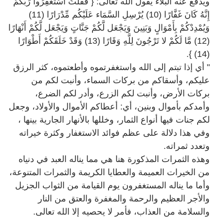
ويدفع عنه البلاء يقول الله تعالى: { فَقُلْتُ اسْتَغْفِرُوا رَبَّكُمْ
إِنَّهُ كَانَ غَفَّارًا (10) يُرْسِلِ السَّمَاء عَلَيْكُم مِّدْرَارًا (11)
وَيُمْدِدْكُمْ بِأَمْوَالٍ وَبَنِينَ وَيَجْعَل لَّكُمْ جَنَّاتٍ وَيَجْعَل لَّكُمْ أَنْهَارًا
(12) مَّا لَكُمْ لا تَرْجُونَ لِلَّهِ وَقَارًا (13) وَقَدْ خَلَقَكُمْ أَطْوَارًا
(14) }.
" أي إذا تبتم إلى الله واستغفرتموه وأطعتموه، كثر الرزق
عليكم، وأسقاكم من بركات السماء، وأنبت لكم من
بركات الأرض، وأنبت لكم الزرع، وأدر لكم الضرع،
وأمدكم بأموال وبنين، أي: أعطاكم الأموال والأولاد، وجعل
لكم جنات فيها أنواع الثمار، وخللها بالأنهار الجارية بينها ،
وفي هذا دلالة على عظم فوائد الاستغفار وكثرة خيراته
وتعدد ثمراته.
وهذه الثمرات المذكورة هنا هي مما يناله العبد في دنياه
من الخيرات العميمة والعطايا الكريمة والثمرات المتنوعة،
وأما ما يناله المستغفرون يوم القيامة من الثواب الجزيل
والأجر العظيم والرحمة والمغفرة والعتق من النار
والسلامة من العذاب، فأمر لا يحصيه إلا الله تعالى.