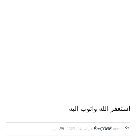
استغفر الله واتوب اليه
Ýí
admin
ÈæÇÓØÉ
فبراير 24, 2023
ãä
دين