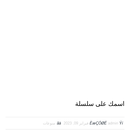
اسمك على سلسلة
Ýí
admin
ÈæÇÓØÉ
فبراير 09, 2023
ãä
منوعات