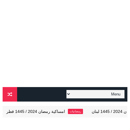
امساكية رمضان 2024 / 1445 قطر
سحور رمضا
رمضانيات
رمضانيات