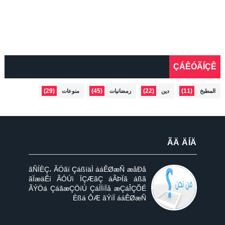
ÇÁÊÓÃÍÇÊ
(29)
(45)
(22)
(11)
المطبخ
دين
رمضانيات
منوعات
ÃÄ ÄÍÄ
ãÑÍÈÇ، ÃÓãí ÇáßíäÌ ááÊØæÑ æåÐå
ãÏæäÊí ÃÓÚì ÏÇÆãÇ áÃÞÏã áßã
ÃÝÖá ÇáãæÇÖíÚ ÇáÌÏíÏå æÇáÎÇÕÉ
Èßá ÔÆ ãÝíÏ ááÊØæÑ