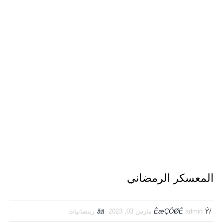
المعسكر الرمضاني
Ýí
admin
ÈæÇÓØÉ
مارس 03, 2023
ãä
رمضانيات