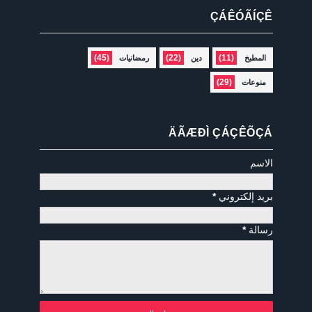
ÇÁÊÓÃÍÇÊ
(45)
(22)
(11)
المطبخ
دين
رمضانيات
(29)
منوعات
ÄÃÆÐÌ ÇÁÇÊÕÇÁ
الاسم
بريد إلكتروني
*
رسالة
*