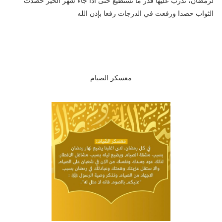
لرمضان، تدرب عليها قدر ما تستطيع حتى اذا جاء شهر الخير حصدت
الثواب حصدا ورفعت في الدرجات رفعا بإذن الله
معسكر الصيام