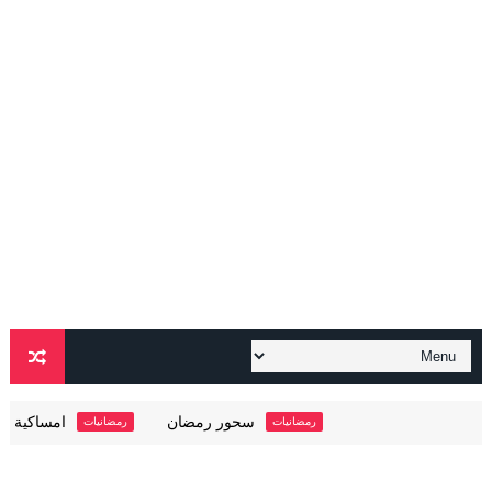
سحور رمضان
امساكية رمضان 2024 / 1445 ماليزيا
رمضانيات
رمضانيات